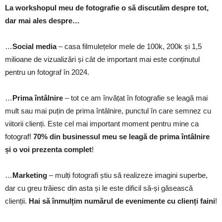
La workshopul meu de fotografie o să discutăm despre tot,
dar mai ales despre…
…
Social media
– casa filmulețelor mele de 100k, 200k și 1,5
milioane de vizualizări și cât de important mai este conținutul
pentru un fotograf în 2024.
…
Prima întâlnire
– tot ce am învățat în fotografie se leagă mai
mult sau mai puțin de prima întâlnire, punctul în care semnez cu
viitorii clienți. Este cel mai important moment pentru mine ca
fotograf!
70% din businessul meu se leagă de prima întâlnire
și o voi prezenta complet
!
…
Marketing
– mulți fotografi știu să realizeze imagini superbe,
dar cu greu trăiesc din asta și le este dificil să-și găsească
clienții.
Hai să înmulțim numărul de evenimente cu clienți faini
!