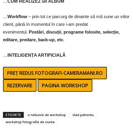
…
CUM REALIZEZ un ALBUM
…
Workflow
– prin tot ce parcurg de dinainte să mă sune un viitor
client, până în momentul în care i-am predat
evenimentul.
Postări, discuții, programe folosite, selecție,
editare, predare, back-up, etc
.
…
INTELIGENȚA ARTIFICIALĂ
PREȚ REDUS FOTOGRAFI-CAMERAMANI.RO
REZERVARE
PAGINA WORKSHOP
ETICHETE
o nebunie de workshop
vlad pahontu
workshop fotografie de nunta