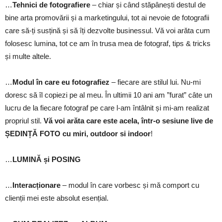
…
Tehnici de fotografiere
– chiar și când stăpânești destul de
bine arta promovării și a marketingului, tot ai nevoie de fotografii
care să-ți susțină și să îți dezvolte businessul. Vă voi arăta cum
folosesc lumina, tot ce am în trusa mea de fotograf, tips & tricks
și multe altele.
…
Modul în care eu fotografiez
– fiecare are stilul lui. Nu-mi
doresc să îl copiezi pe al meu. În ultimii 10 ani am ”furat” câte un
lucru de la fiecare fotograf pe care l-am întâlnit și mi-am realizat
propriul stil.
Vă voi arăta care este acela, într-o sesiune live de
ȘEDINȚĂ FOTO cu miri, outdoor si indoor
!
…
LUMINĂ și POSING
…
Interacționare
– modul în care vorbesc și mă comport cu
clienții mei este absolut esențial.