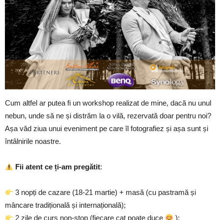
Cum altfel ar putea fi un workshop realizat de mine, dacă nu unul
nebun, unde să ne și distrăm la o vilă, rezervată doar pentru noi?
Așa văd ziua unui eveniment pe care îl fotografiez și așa sunt și
întâlnirile noastre.
Fii atent ce ți-am pregătit
:
3 nopți de cazare (18-21 martie) + masă (cu pastramă și
mâncare tradițională și internațională);
2 zile de curs non-stop (fiecare cat poate duce
);