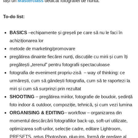
Iași un
Masterclass
dedicat fotografiei de nuntă.
To-do list:
BASICS
–echipamente și greșeli pe care să nu le faci în
achiziționarea lor
metode de marketing/promovare
pregătirea dinainte fiecărei nunți, discuțiile cu mirii și cum îți
pregătești „terenul” pentru fotografii spectaculoase
fotografia de eveniment propriu-zisă – way of thinking: ce
urmărești, cum să gândești fotografia, cum să te raportezi la
miri și cum să surprinzi prin rezultat
SHOOTING
– pregătirea mirilor, fotografie de boudoir, ședință
foto indoor & outdoor, compoziție, tehnică, și cum vezi lumina
ORGANISING & EDITING
– workflow – organizarea din
momentul descărcării fotografiilor back-up, soft-uri utilizate,
optimizarea soft-urilor, selecție cadre, editare Lightroom,
PRESETS, retuș Photoshop, plug-ins, formă de predare al