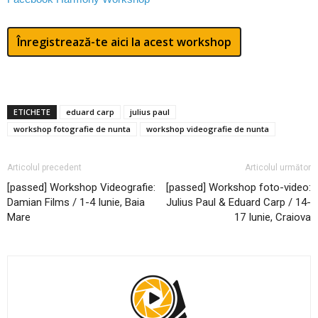
Înregistrează-te aici la acest workshop
ETICHETE
eduard carp
julius paul
workshop fotografie de nunta
workshop videografie de nunta
Articolul precedent
Articolul următor
[passed] Workshop Videografie:
[passed] Workshop foto-video:
Damian Films / 1-4 Iunie, Baia
Julius Paul & Eduard Carp / 14-
Mare
17 Iunie, Craiova