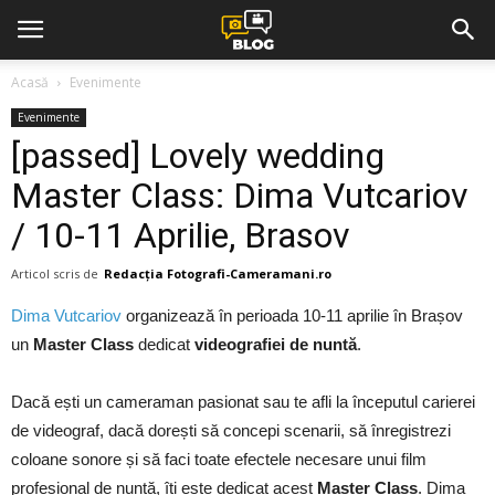
Acasă
Evenimente
Evenimente
[passed] Lovely wedding
Master Class: Dima Vutcariov
/ 10-11 Aprilie, Brasov
Articol scris de
Redacția Fotografi-Cameramani.ro
Dima Vutcariov
organizează în perioada 10-11 aprilie în Brașov
un
Master Class
dedicat
videografiei de nuntă
.
Dacă ești un cameraman pasionat sau te afli la începutul carierei
de videograf, dacă dorești să concepi scenarii, să înregistrezi
coloane sonore și să faci toate efectele necesare unui film
profesional de nuntă, îți este dedicat acest
Master Class
. Dima