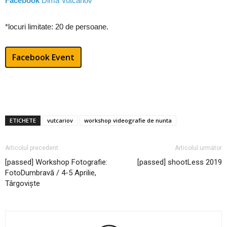
Facebook
Dima Vutcariov
*locuri limitate: 20 de persoane.
Facebook Event
ETICHETE
vutcariov
workshop videografie de nunta
Articolul precedent
Articolul următor
[passed] Workshop Fotografie:
[passed] shootLess 2019
FotoDumbravă / 4-5 Aprilie,
Târgoviște