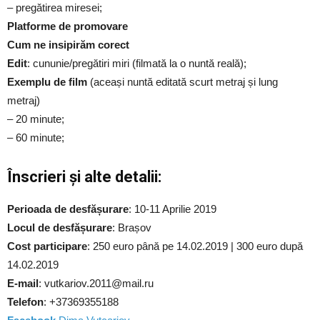
– pregătirea miresei;
Platforme de promovare
Cum ne insipirăm corect
Edit
: cununie/pregătiri miri (filmată la o nuntă reală);
Exemplu de film
(aceași nuntă editată scurt metraj și lung
metraj)
– 20 minute;
– 60 minute;
Înscrieri și alte detalii:
Perioada de desfășurare
: 10-11 Aprilie 2019
Locul de desfășurare
: Brașov
Cost participare
: 250 euro până pe 14.02.2019 | 300 euro după
14.02.2019
E-mail
: vutkariov.2011@mail.ru
Telefon
: +37369355188