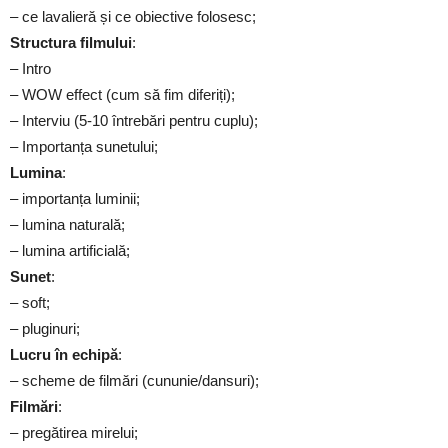
– ce lavalieră și ce obiective folosesc;
Structura filmului
:
– Intro
– WOW effect (cum să fim diferiți);
– Interviu (5-10 întrebări pentru cuplu);
– Importanța sunetului;
Lumina
:
– importanța luminii;
– lumina naturală;
– lumina artificială;
Sunet
:
– soft;
– pluginuri;
Lucru în echipă
:
– scheme de filmări (cununie/dansuri);
Filmări
:
– pregătirea mirelui;