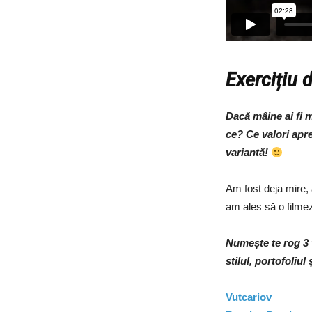
Exercițiu 
Dacă mâine ai fi m
ce? Ce valori apr
variantă!
Am fost deja mire, 
am ales să o filme
Numește te rog 3 
stilul, portofoliul
Vutcariov