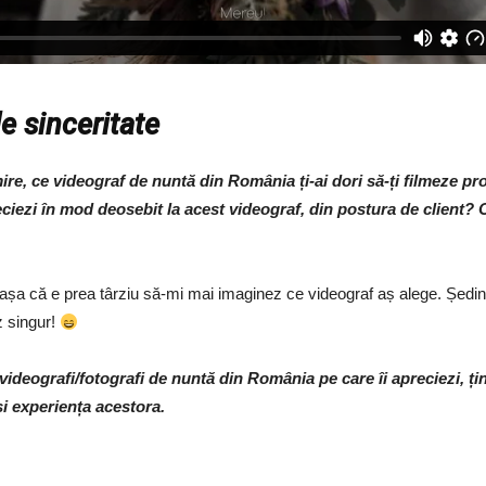
de sinceritate
ire, ce videograf de nuntă din România ți-ai dori să-ți filmeze pr
eciezi în mod deosebit la acest videograf, din postura de client? 
așa că e prea târziu să-mi mai imaginez ce videograf aș alege. Ședin
z singur!
videografi/fotografi de nuntă din România pe care îi apreciezi, ț
 și experiența acestora.