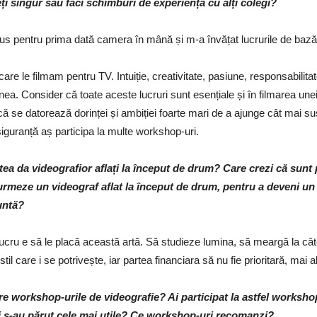
i singur sau faci schimburi de experiență cu alți colegi?
us pentru prima dată camera în mână și m-a învățat lucrurile de bază
care le filmam pentru TV. Intuiție, creativitate, pasiune, responsabilita
ea. Consider că toate aceste lucruri sunt esențiale și în filmarea unei 
ă se datorează dorinței și ambiției foarte mari de a ajunge cât mai su
siguranță aș participa la multe workshop-uri.
utea da videografior aflați la început de drum? Care crezi că sunt 
 urmeze un videograf aflat la început de drum, pentru a deveni un
untă?
lucru e să le placă această artă. Să studieze lumina, să meargă la câ
il care i se potrivește, iar partea financiara să nu fie prioritară, mai 
re workshop-urile de videografie? Ai participat la astfel worksh
i s-au părut cele mai utile? Ce workshop-uri recomanzi?