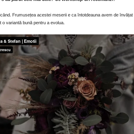
icând. Frumusețea acestei meserii e ca întotdeauna avem de învățat lu
t o variantă bună pentru a evolua.