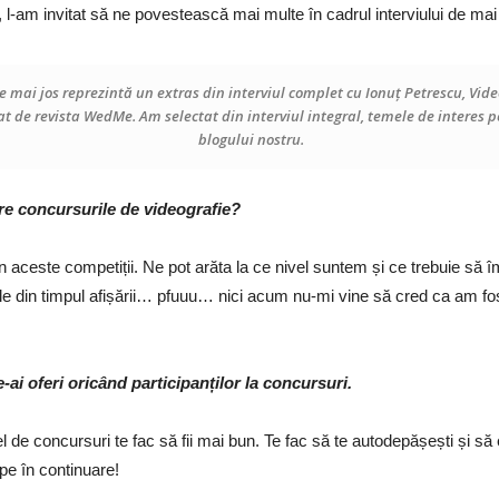
l-am invitat să ne povestească mai multe în cadrul interviului de mai 
 mai jos reprezintă un extras din interviul complet cu Ionuț Petrescu, Vid
at de revista WedMe. Am selectat din interviul integral, temele de interes pe
blogului nostru.
re concursurile de videografie?
 aceste competiții. Ne pot arăta la ce nivel suntem și ce trebuie să 
le din timpul afișării… pfuuu… nici acum nu-mi vine să cred ca am fos
e-ai oferi oricând participanților la concursuri.
fel de concursuri te fac să fii mai bun. Te fac să te autodepășești și să 
ipe în continuare!