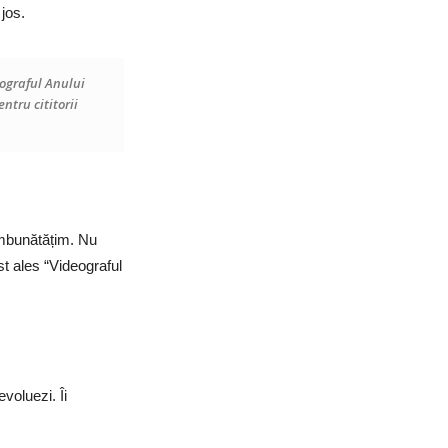
jos.
eograful Anului
ntru cititorii
îmbunătățim. Nu
t ales “Videograful
evoluezi. Îi