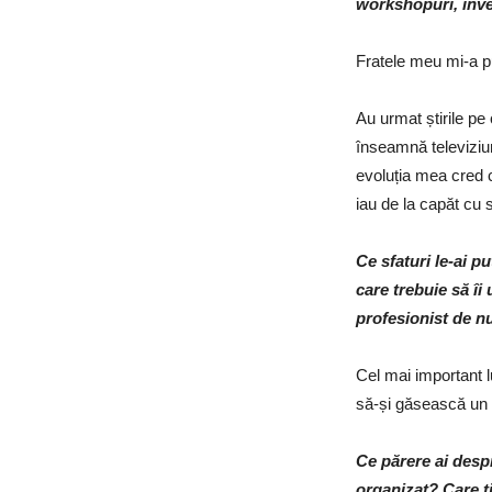
workshopuri, înveț
Fratele meu mi-a p
Au urmat știrile pe 
înseamnă televiziun
evoluția mea cred c
iau de la capăt cu 
Ce sfaturi le-ai p
care trebuie să îi
profesionist de n
Cel mai important 
să-și găsească un st
Ce părere ai desp
organizat? Care ț