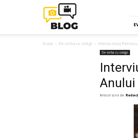
Blogul
Fotografi-
Cameramani.ro
E
Acasă
De vorba cu colegii
Interviu Ionuț Petrescu
De vorba cu colegii
Interv
Anului
Articol scris de
Redacț