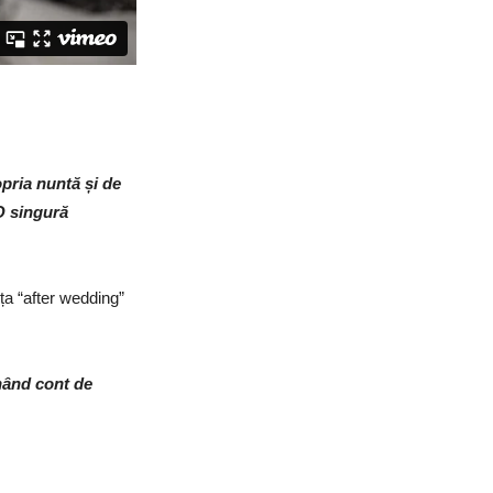
opria nuntă și de
O singură
ța “after wedding”
inând cont de