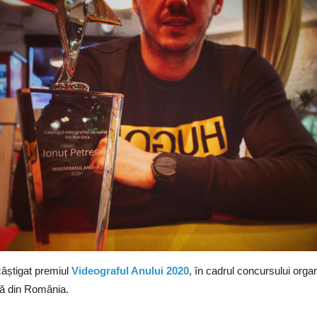
câștigat premiul
Videograful Anului 2020
, în cadrul concursului orga
tă din România.