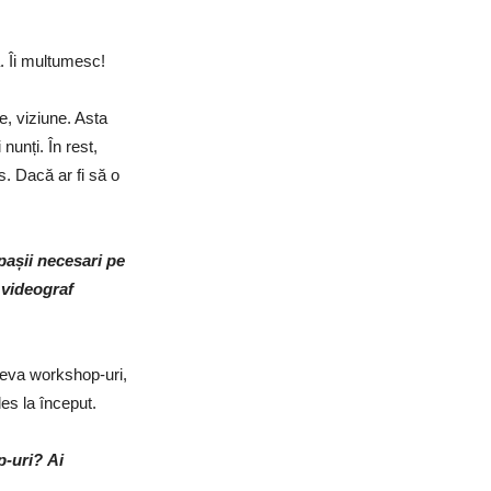
. Îi multumesc!
te, viziune. Asta
nunți. În rest,
s. Dacă ar fi să o
pașii necesari pe
 videograf
teva workshop-uri,
ales la început.
op-uri?
Ai