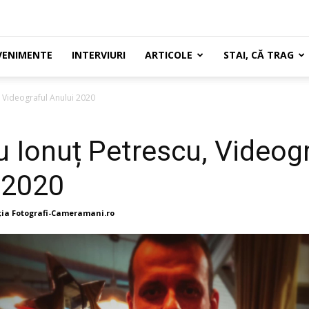
VENIMENTE
INTERVIURI
ARTICOLE
STAI, CĂ TRAG
, Videograful Anului 2020
iu Ionuț Petrescu, Videog
 2020
ia Fotografi-Cameramani.ro