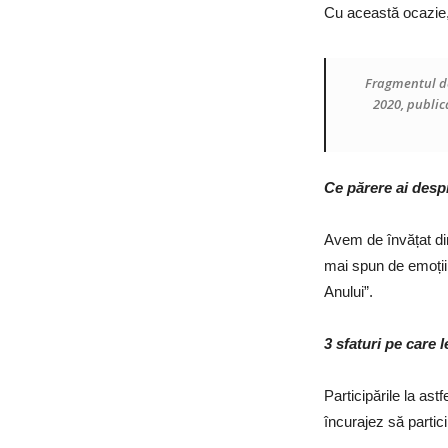
Cu această ocazie, 
Fragmentul de
2020, public
Ce părere ai desp
Avem de învățat din
mai spun de emoții
Anului”.
3 sfaturi pe care l
Participările la ast
încurajez să partic